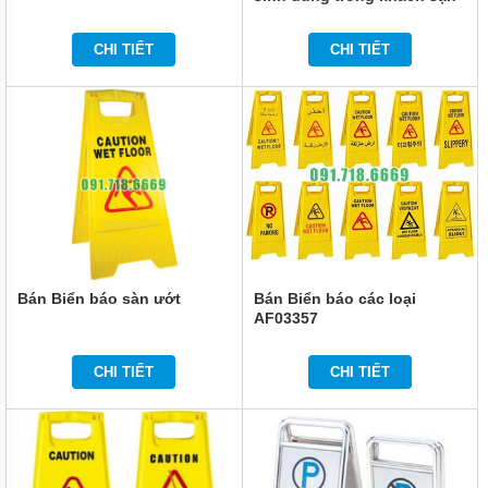
THÁP
GIẢI
NHIỆT
CHI TIẾT
CHI TIẾT
BARRIER
TỰ
ĐỘNG
CẦU
NÂNG
THIẾT
BỊ VĂN
PHÒNG
AN
Bán Biển báo sàn ướt
Bán Biển báo các loại
NINH
-
AF03357
THIẾT
BỊ
ĐIỆN
CHI TIẾT
CHI TIẾT
THIẾT
BỊ
CÔNG
NGHIỆP