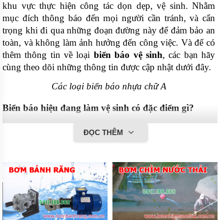
khu vực thực hiện công tác dọn dẹp, vệ sinh. Nhằm 
mục đích thông báo đến mọi người cần tránh, và cẩn 
trọng khi đi qua những đoạn đường này để đảm bảo an 
toàn, và không làm ảnh hưởng đến công việc. Và để có 
thêm thông tin về loại 
biển báo vệ sinh
, các bạn hãy 
cùng theo dõi những thông tin được cập nhật dưới đây.
Các loại biển báo nhựa chữ A
Biển báo hiệu đang làm vệ sinh có đặc điểm gì?
- Biển báo vệ sinh có thiết kế khá tiện dụng, có thể gập 
ĐỌC THÊM
lại, được trang bị tay cầm giúp người dùng dễ dàng di 
chuyển đến mọi vị trí khác nhau mà không tốn quá 
nhiều công sức.
- Kiểu dáng của biển báo hiệu hình chữ A vững chắc, 
không thấm nước, phù hợp với mọi điều kiện làm việc 
khác nhau; không gây cản trở công việc. 