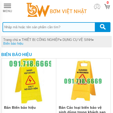
0
TRANG
CHỦ
MÁY
HÚT
BỤI
CÔNG
NGHIỆP
Trang chủ
»
THIẾT BỊ CÔNG NGHIỆP
»
DỤNG CỤ VỆ SINH
»
MÁY
Biển báo hiệu
CHÀ
SÀN
BIỂN BÁO HIỆU
MÁY
RỬA
XE
MÁY
NÉN
KHÍ
MÁY
BƠM
MỠ
Bán Biển báo hiệu
Bán Các loại biển báo vệ
sinh dùng trong khách sạn