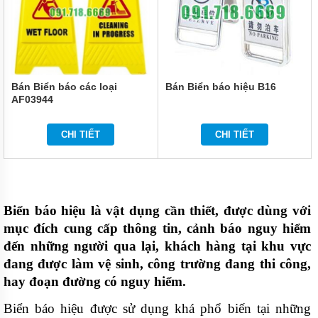
MÁY
BƠM
CÔNG
NGHIỆP
GIỚI
THIỆU
Bán Biển báo các loại
Bán Biển báo hiệu B16
SẢN
AF03944
PHẨM
MỚI
CHI TIẾT
CHI TIẾT
LIÊN
HỆ
Biển báo hiệu là vật dụng cần thiết, được dùng với 
mục đích cung cấp thông tin, cảnh báo nguy hiểm 
đến những người qua lại, khách hàng tại khu vực 
đang được làm vệ sinh, công trường đang thi công, 
hay đoạn đường có nguy hiểm.
Biển báo hiệu 
được sử dụng khá phổ biến tại những 