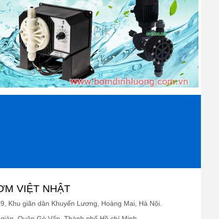
cặn bám hoặc mùi khó chịu. 
và nước sạch là được.
ưu nhất, thì người dùng nên sử dụng kết hợp với các 
phẩm đều được cung cấp tại banmaynenkhi.com. 
au nhà kết hợp cùng các dụng cụ vệ sinh khác
về 
xe lau nhà
. Đây thực sự là dụng cụ vệ sinh xứng 
đẩy lau nhà chính hãng với mức giá ưu đãi nhất vui 
nkhi.com tư vấn và hỗ trợ đặt hàng nhanh chóng.
ƠM VIỆT NHẬT
19, Khu giãn dân Khuyến Lương, Hoàng Mai, Hà Nội.
giản, Quận Gò Vấp, Thành phố Hồ chí Minh.