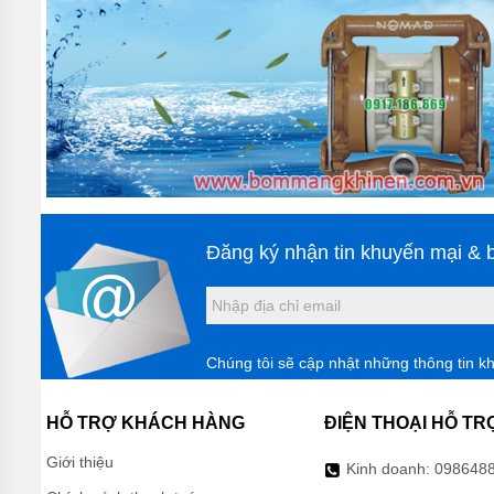
Lưu ý khi sử d
- Cần chú ý vệ s
- Bảo quản 
xe vắ
- Tránh để nước 
- Các bộ phận củ
Để công việc vệ 
Đăng ký nhận tin khuyến mại & b
dụng cụ vệ sinh 
Để mang 
Chắc hẳn với nhữ
Chúng tôi sẽ cập nhật những thông tin k
đáng để đầu tư v
lòng liên hệ số đ
HỖ TRỢ KHÁCH HÀNG
ĐIỆN THOẠI HỖ TR
Giới thiệu
Kinh doanh:
098648