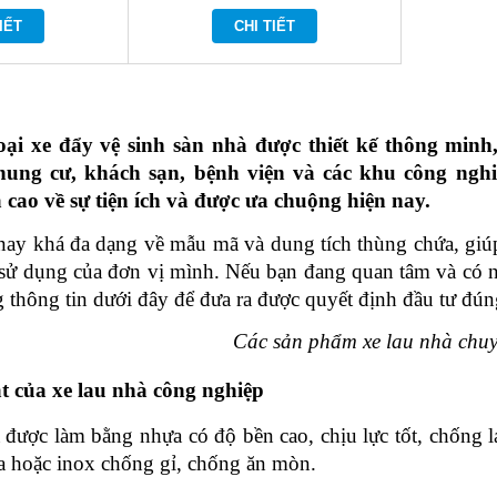
IẾT
CHI TIẾT
oại xe đẩy vệ sinh sàn nhà được thiết kế thông minh
chung cư, khách sạn, bệnh viện và các khu công ngh
 cao về sự tiện ích và được ưa chuộng hiện nay.
 nay khá đa dạng về mẫu mã và dung tích thùng chứa, gi
sử dụng của đơn vị mình. Nếu bạn đang quan tâm và có nh
thông tin dưới đây để đưa ra được quyết định đầu tư đún
Các sản phẩm xe lau nhà chu
t của xe lau nhà công nghiệp
 được làm bằng nhựa có độ bền cao, chịu lực tốt, chống l
a hoặc inox chống gỉ, chống ăn mòn. 