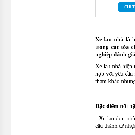
MÁY
CHI T
BƠM
CÔNG
NGHIỆP
GIỚI
THIỆU
Xe lau nhà là l
SẢN
PHẨM
trong các tòa 
MỚI
nghiệp đánh giá
LIÊN
HỆ
Xe lau nhà hiện
hợp với yêu cầu 
tham khảo những 
Đặc điểm nổi bậ
- Xe lau dọn nhà
cấu thành từ nhự