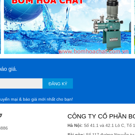
ụng xe lau dọn nhà
inh xô và khung xe sau khi sử dụng, 
t nước lau nhà
 ở những nơi khô ráo, thoáng mát.
thải hay hóa chất tồn đọng trong xô thời gian dài sẽ gây 
a xe đều nhẵn bóng, nên chỉ cần lau chùi bằng khăn mềm 
sinh tại các nhà xưởng, khu công nghiệp đạt hiệu quả tối 
áo giá.
như cây lau nhà, biển báo hiệu, cây gạt sàn,... Các sản 
lại hiệu quả vệ sinh tối ưu, người dùng nên sử dụng xe l
ĐĂNG KÝ
ng thông tin trên các bạn đã có cái nhìn khách quan hơn 
huyến mại & báo giá mới nhất cho bạn!
à sử dụng. Quý khách có nhu cầu tìm hiểu và đặt mua xe 
iện thoại 
0964 593 282
 để được nghe nhân viên banmayne
Ợ
CÔNG TY CỔ PHẦN B
Hà Nội:
Số 41.1 và 42.1 Lô C, Tổ 
8886
Sài gòn:
Số 117 đường Nguyễn tư 