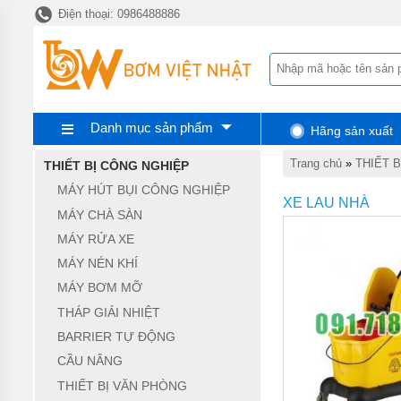
Điện thoại: 0986488886
TRANG
CHỦ
MÁY
HÚT
BỤI
CÔNG
NGHIỆP
Danh mục sản phẩm
Hãng sản xuất
MÁY
Trang chủ
»
THIẾT 
THIẾT BỊ CÔNG NGHIỆP
CHÀ
SÀN
MÁY HÚT BỤI CÔNG NGHIỆP
XE LAU NHÀ
MÁY CHÀ SÀN
MÁY
RỬA
MÁY RỬA XE
XE
MÁY NÉN KHÍ
MÁY
MÁY BƠM MỠ
NÉN
KHÍ
THÁP GIẢI NHIỆT
BARRIER TỰ ĐỘNG
MÁY
BƠM
CẦU NÂNG
MỠ
THIẾT BỊ VĂN PHÒNG