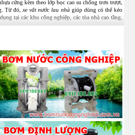
hựa cứng kèm theo lớp bọc cao su chống trơn trượt, 
g. Từ đó, 
xe vắt nước lau nhà
 giúp dùng có thể kéo 
ụng tại các khu công nghiệp, các tòa nhà cao tầng, 
ụng có thể vắt cây lau ướt khô nhanh mà không làm 
 máy dễ dàng, thuận tiện khi di chuyển qua lại các 
 mã, chủng loại
i xách thuận tiện cho việc lấy nước và vệ sinh. Hơn 
ợi và nhanh chóng.
đôi
. Xe đẩy đơn thì chỉ có tay vắt ép nước và thùng 
sạch và bẩn riêng biệt. Vì vậy, cần căn cứ vào mục 
 phù hợp. Lựa chọn 
xe lau nhà công nghiệp
, xe đẩy 
dụng