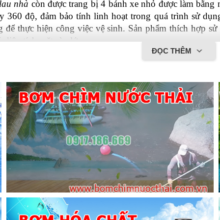
 lau nhà
 còn được trang bị 4 bánh xe nhỏ được làm bằng n
 360 độ, đảm bảo tính linh hoạt trong quá trình sử dụn
 để thực hiện công việc vệ sinh. Sản phẩm thích hợp sử d
 diện tích mặt sàn lớn.
ĐỌC THÊM
á rẻ
 chuyên dùng trong dịch vụ vệ sinh giúp người sử d
ước và kiểu dáng sản phẩm nhỏ gọn, có thể đưa vào thang
hà mà không gặp phải bất cứ khó khăn hay trở ngại nào.
Xe lau nhà vắt nước đa dạng về mẫu
ược thiết kế xô đụng nước sạch và bẩn riêng biệt, có qua
y còn có thêm tay vắt nước cho cây lau nhà vô cùng tiện l
 hiện nay được chia làm hai loại đó là 
xe lau nhà đơn và 
òn xe đẩy đôi thì được thiết kế với hai thùng chứa nước 
công việc cụ thể mà người dùng lựa chọn loại xe vệ sinh
trong gia đình phù hợp với nhu cầu sử dụng.
Thiết kế hiện đại, dễ sử 