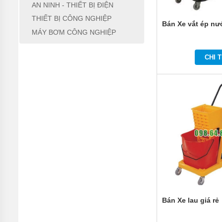
THÁP
AN NINH - THIẾT BỊ ĐIỆN
GIẢI
NHIỆT
THIẾT BỊ CÔNG NGHIỆP
Bán Xe vắt ép nư
MÁY BƠM CÔNG NGHIỆP
BARRIER
TỰ
ĐỘNG
CHI T
CẦU
NÂNG
THIẾT
BỊ VĂN
PHÒNG
AN
NINH
-
THIẾT
BỊ
ĐIỆN
THIẾT
BỊ
Bán Xe lau giá rẻ
CÔNG
NGHIỆP