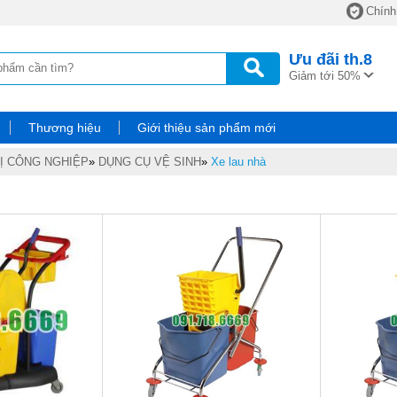
Chính
Ưu đãi
th.8
Giảm tới 50%
Thương hiệu
Giới thiệu sản phẩm mới
BỊ CÔNG NGHIỆP
»
DỤNG CỤ VỆ SINH
»
Xe lau nhà