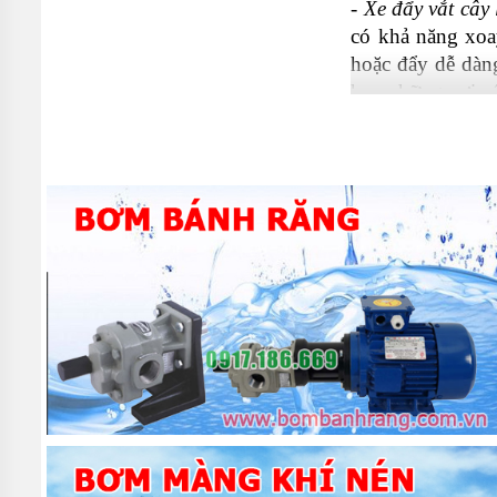
- 
Xe đẩy vắt cây
có khả năng xoay
hoặc đẩy dễ dàng
hay những nơi có
- 
Xe lau nhà gi
bẩn tay. Kích th
tầng trong tòa n
- Sản phẩm còn đ
nữa, chiếc xe nà
- Xe đẩy lau nhà
chứa nước bẩn. C
đích và yêu cầu 
lau nhà sử dụng 