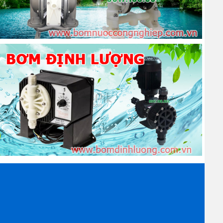
í trục van, sau khi áp suất của đường điều chỉnh giảm
lỗ xả khí có thể thoát ra ngoài, sau khi ra ngoài thì
i và điều chỉnh áp suất. Vị trí kim van này sẽ trở về
ng áp suất được điều chỉnh lại như ban đầu.
hường ở đường vào van hay tải trọng làm việc ở phía
hông đổi mà vẫn giữ áp suất.
hí,
máy sấy khí
, các bộ lọc khí với giá cả cạnh tranh
 cho khách hàng. Ngoài ra, banmaynenkhi.com còn
 bảo trì máy định kỳ 3 tháng/lần.