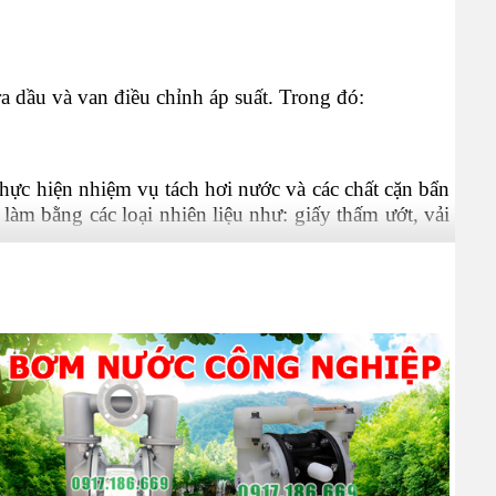
ra dầu và van điều chỉnh áp suất. Trong đó:
hực hiện nhiệm vụ tách hơi nước và các chất cặn bẩn
 làm bằng các loại nhiên liệu như: giấy thấm ướt, vải
 tạo ra một chuyển động xoáy theo quy luật để có thể
lọc này có đường kính từ 5 µm đến 70 µm để có thể
an
 của máy nén hầu hết đều được thực hiện theo nguyên
ai trò trong thiết bị lọc khí để giúp làm giảm sự mài