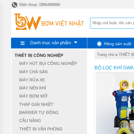
Điện thoại: 0986488886
TRANG
CHỦ
MÁY
HÚT
BỤI
CÔNG
NGHIỆP
Danh mục sản phẩm
Hãng sản xuất
MÁY
Trang chủ
»
THIẾT 
THIẾT BỊ CÔNG NGHIỆP
CHÀ
SÀN
MÁY HÚT BỤI CÔNG NGHIỆP
BỘ LỌC KHÍ SW
MÁY CHÀ SÀN
MÁY
RỬA
MÁY RỬA XE
XE
MÁY NÉN KHÍ
MÁY
MÁY BƠM MỠ
NÉN
KHÍ
THÁP GIẢI NHIỆT
BARRIER TỰ ĐỘNG
MÁY
BƠM
CẦU NÂNG
MỠ
THIẾT BỊ VĂN PHÒNG