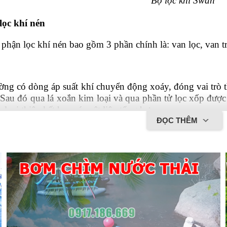
Bộ lọc khí Swan
lọc khí nén
 phận lọc khí nén bao gồm 3 phần chính là: van lọc, van t
ng có dòng áp suất khí chuyển động xoáy, đóng vai trò t
ị. Sau đó qua lá xoắn kim loại và qua phần tử lọc xốp được
 loại thiêu kết hay các vật liệu tổng hợp.
ĐỌC THÊM
 chất lượng của khí nén và thoát ra mà khí nén thường sẽ
phần tử lọc phù hợp. Thông thường, các lỗ của phần tử 
 tách nước ở các bộ phận khí nén đạt đến mức tối ưu.
Hệ thống bộ lọc khí Sw
iều khiển bằng khí nén, thì khi tra dầu vào các bộ phận
theo nguyên lí tra dầu Venturi. Trong đó, van tra dầu có v