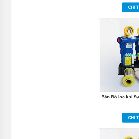
MÁY
CHI T
BƠM
CÔNG
NGHIỆP
GIỚI
THIỆU
SẢN
PHẨM
MỚI
LIÊN
HỆ
Bán Bộ lọc khí S
CHI T