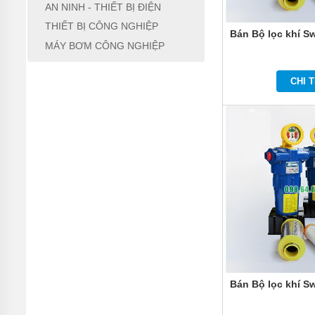
THÁP
AN NINH - THIẾT BỊ ĐIỆN
GIẢI
NHIỆT
THIẾT BỊ CÔNG NGHIỆP
Bán Bộ lọc khí S
MÁY BƠM CÔNG NGHIỆP
BARRIER
TỰ
ĐỘNG
CHI T
CẦU
NÂNG
THIẾT
BỊ VĂN
PHÒNG
AN
NINH
-
THIẾT
BỊ
ĐIỆN
THIẾT
BỊ
Bán Bộ lọc khí S
CÔNG
NGHIỆP