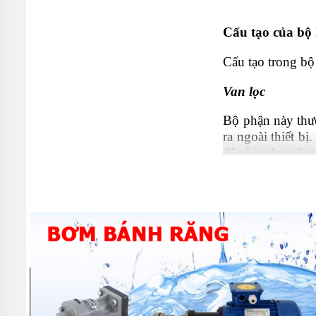
Cấu tạo của bộ 
Cấu tạo trong bộ
Van lọc
Bộ phận này thườ
ra ngoài thiết b
dây kim loại, kim
Tuỳ theo yêu cầu
chọn được loại 
đảm bảo khả năng
Van tra dầu
Trong hệ thống đ
tắc tra dầu dựa 