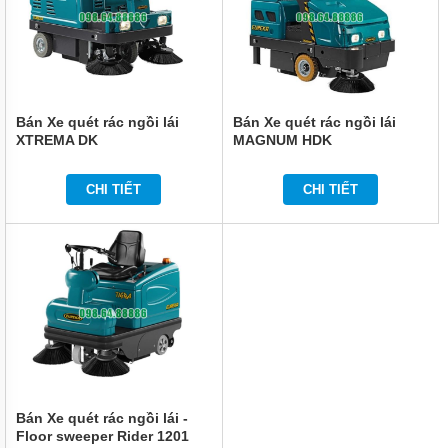
MÁY
BƠM
CÔNG
NGHIỆP
GIỚI
THIỆU
Bán Xe quét rác ngồi lái
Bán Xe quét rác ngồi lái
SẢN
XTREMA DK
MAGNUM HDK
PHẨM
MỚI
CHI TIẾT
CHI TIẾT
LIÊN
HỆ
Bán Xe quét rác ngồi lái -
Floor sweeper Rider 1201