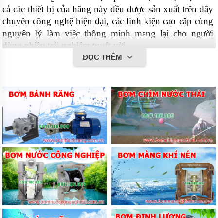
cả các thiết bị của hãng này đều được sản xuất trên dây 
chuyền công nghệ hiện đại, các linh kiện cao cấp cùng 
nguyên lý làm việc thông minh mang lại cho người 
dùng nhiều trải nghiệm tuyệt vời.
ĐỌC THÊM
Các thiết bị hoạt động với công suất lớn kết hợp cùng 
các bàn chải và thùng chứa có dung tích lớn giúp nâng 
cao năng suất làm việc, hiệu quả làm sạch vượt trội. 
Máy có thể dễ dàng loại bỏ nhiều hỗn hợp chất bẩn 
khác nhau như: bụi bẩn, rác bẩn, giấy vụn, túi nilon, lá 
cây,... Vì thế, chiếc máy này có thể cho hiệu suất làm 
việc bằng 6-8 người lao công.
Xe quét rác ngồi lái Eureka-Nhập khẩu từ Italy
Các thiết bị xe quét rác công nghiệp Eureka rất dễ sử 
dụng cùng hệ thống điều chỉnh thông minh vì thế thiết 