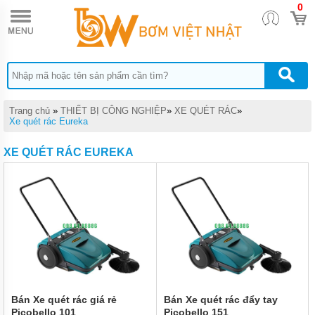
0
TRANG
CHỦ
MÁY
HÚT
BỤI
CÔNG
NGHIỆP
Trang chủ
»
THIẾT BỊ CÔNG NGHIỆP
»
XE QUÉT RÁC
»
MÁY
Xe quét rác Eureka
CHÀ
SÀN
XE QUÉT RÁC EUREKA
MÁY
RỬA
XE
MÁY
NÉN
KHÍ
MÁY
BƠM
MỠ
Bán Xe quét rác giá rẻ
Bán Xe quét rác đẩy tay
Picobello 101
Picobello 151