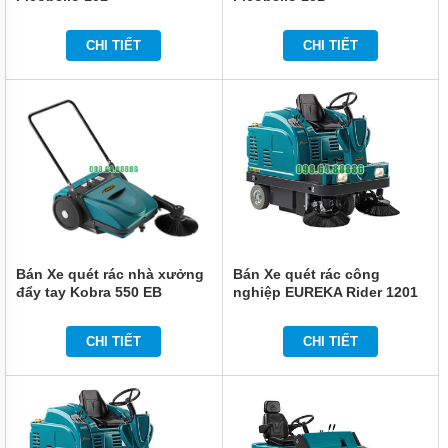
THÁP
GIẢI
NHIỆT
CHI TIẾT
CHI TIẾT
BARRIER
TỰ
ĐỘNG
CẦU
NÂNG
THIẾT
BỊ VĂN
PHÒNG
AN
Bán Xe quét rác nhà xưởng
Bán Xe quét rác công
NINH
-
đẩy tay Kobra 550 EB
nghiệp EUREKA Rider 1201
THIẾT
SH
BỊ
ĐIỆN
CHI TIẾT
CHI TIẾT
THIẾT
BỊ
CÔNG
NGHIỆP