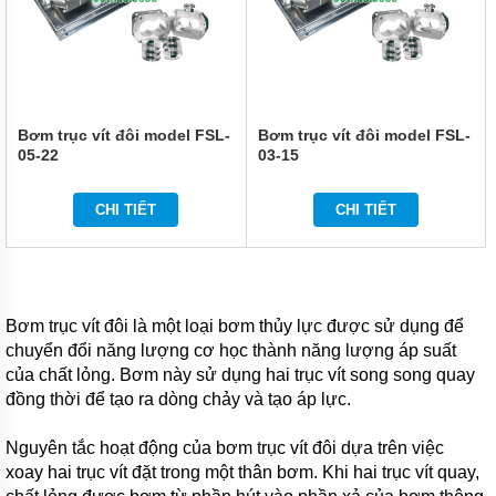
MÁY
BƠM
CÔNG
NGHIỆP
GIỚI
THIỆU
Bơm trục vít đôi model FSL-
Bơm trục vít đôi model FSL-
SẢN
05-22
03-15
PHẨM
MỚI
CHI TIẾT
CHI TIẾT
LIÊN
HỆ
Bơm trục vít đôi là một loại bơm thủy lực được sử dụng để
chuyển đổi năng lượng cơ học thành năng lượng áp suất
của chất lỏng. Bơm này sử dụng hai trục vít song song quay
đồng thời để tạo ra dòng chảy và tạo áp lực.
Nguyên tắc hoạt động của bơm trục vít đôi dựa trên việc
xoay hai trục vít đặt trong một thân bơm. Khi hai trục vít quay,