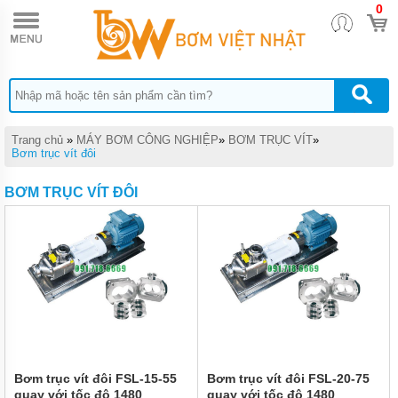
0
TRANG
CHỦ
MÁY
HÚT
BỤI
CÔNG
NGHIỆP
Trang chủ
»
MÁY BƠM CÔNG NGHIỆP
»
BƠM TRỤC VÍT
»
MÁY
Bơm trục vít đôi
CHÀ
SÀN
BƠM TRỤC VÍT ĐÔI
MÁY
RỬA
XE
MÁY
NÉN
KHÍ
MÁY
BƠM
MỠ
Bơm trục vít đôi FSL-15-55
Bơm trục vít đôi FSL-20-75
quay với tốc độ 1480
quay với tốc độ 1480