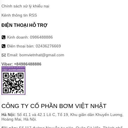
Chính sách xử lý khiếu nại
Kênh thông tin RSS
ĐIỆN THOẠI HỖ TRỢ
Kinh doanh:
0986488886
Điện thoại bàn:
02436276669
Email:
bomvietnhat@gmail.com
Viber: +84986488886
CÔNG TY CỔ PHẦN BƠM VIỆT NHẬT
Hà Nội:
Số 41.1 và 42.1 Lô C, Tổ 19, Khu giãn dân Khuyến Lương,
Hoàng Mai, Hà Nội.
Sài gòn:
Số 117 đường Nguyễn tư giản, Quận Gò Vấp, Thành phố