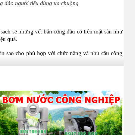
g đảo người tiêu dùng ưa chuộng
sạch sẽ những vết bẩn cứng đầu có trên mặt sàn như 
iệu quả.
sàn sao cho phù hợp với chức năng và nhu cầu công 
 với những khu vực có diện tích sàn nhà lớn, nhiều 
ui chơi, trung tâm mua sắm, siêu thị,...
không gian khác nhau