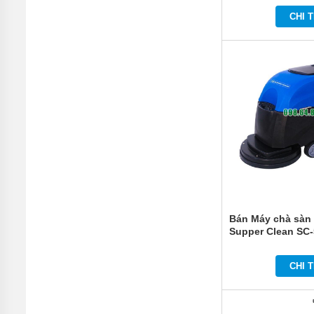
MÁY
CHI T
BƠM
CÔNG
NGHIỆP
GIỚI
THIỆU
SẢN
PHẨM
MỚI
LIÊN
HỆ
Bán Máy chà sàn 
Supper Clean SC
CHI T