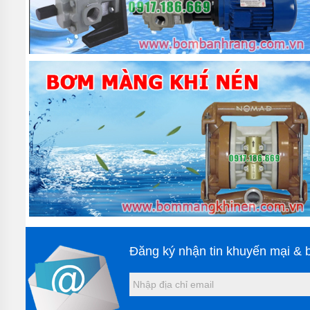
- Sử dụng tại cá
- Sử dụng cho vi
Với những ứng dụ
đối với cuộc sốn
Ưu điểm của má
Đa dạng lựa ch
Superclean cung 
đánh bóng sàn. T
Đăng ký nhận tin khuyến mại & b
máy chà sàn nh