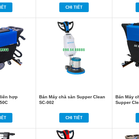
IẾT
CHI TIẾT
liên hợp
Bán Máy chà sàn Supper Clean
Bán Máy ch
-50C
SC-002
Supper Cl
IẾT
CHI TIẾT