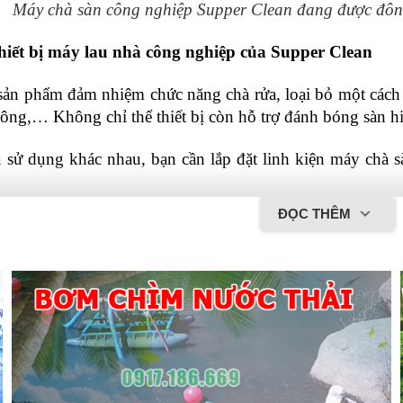
Máy chà sàn công nghiệp Supper Clean đang được đôn
hiết bị máy lau nhà công nghiệp của Supper Clean
sản phẩm đảm nhiệm chức năng chà rửa, loại bỏ một cách 
 tông,… Không chỉ thể thiết bị còn hỗ trợ đánh bóng sàn h
 sử dụng khác nhau, bạn cần lắp đặt linh kiện máy chà 
ĐỌC THÊM
được sử dụng trong nhiều không gian sống của con người,
ư:
sàn nhà, làm sạch sàn cho các trung tâm thương mại, khu v
 tông cho các công trình nhà ở, khu chung cư,...
Sản phẩm được sử dụng để vệ sinh nhiều 