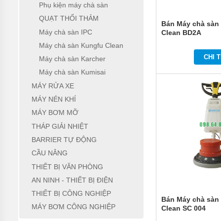
THÁP
Phụ kiện máy chà sàn
GIẢI
NHIỆT
QUẠT THỔI THẢM
Bán Máy chà sàn
Máy chà sàn IPC
Clean BD2A
BARRIER
TỰ
Máy chà sàn Kungfu Clean
ĐỘNG
CHI T
Máy chà sàn Karcher
CẦU
Máy chà sàn Kumisai
NÂNG
MÁY RỬA XE
THIẾT
MÁY NÉN KHÍ
BỊ VĂN
PHÒNG
MÁY BƠM MỠ
THÁP GIẢI NHIỆT
AN
NINH
BARRIER TỰ ĐỘNG
-
THIẾT
CẦU NÂNG
BỊ
THIẾT BỊ VĂN PHÒNG
ĐIỆN
AN NINH - THIẾT BỊ ĐIỆN
THIẾT
THIẾT BỊ CÔNG NGHIỆP
BỊ
Bán Máy chà sàn 
CÔNG
MÁY BƠM CÔNG NGHIỆP
Clean SC 004
NGHIỆP