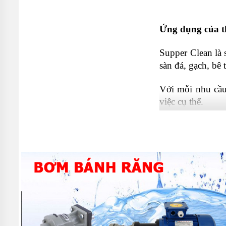
Ứng dụng của t
Supper Clean là 
sàn đá, gạch, bê
Với mỗi nhu cầu
việc cụ thể.
Do đó, thiết bị 
người qua lại nh
- Máy đánh bóng 
- Máy mài sàn bê