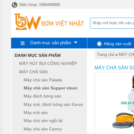
Điện thoại: 0986488886
TRANG
CHỦ
MÁY
HÚT
BỤI
CÔNG
NGHIỆP
Danh mục sản phẩm
Hãng sản xuất
MÁY
Trang chủ
»
MÁY CH
DANH MỤC SẢN PHẨM
CHÀ
SÀN
MÁY HÚT BỤI CÔNG NGHIỆP
MÁY CHÀ SÀN 
MÁY CHÀ SÀN
MÁY
RỬA
Máy chà sàn Palada
XE
Máy chà sàn Supper clean
MÁY
Máy đánh bóng sàn
NÉN
KHÍ
Máy mài, đánh bóng sàn Karva
Máy mài sàn
MÁY
BƠM
Máy chà sàn ngồi lái
MỠ
Máy chà sàn Camry